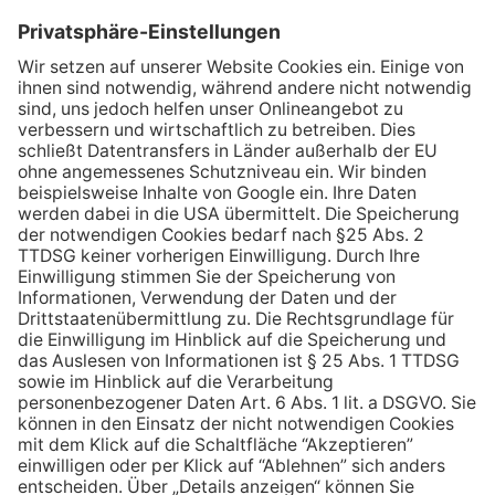
Tel.: +49 6721 407-266
Mobil: +49 151 11138395
E-Mail: pr@loewen.de
Medien
zurück