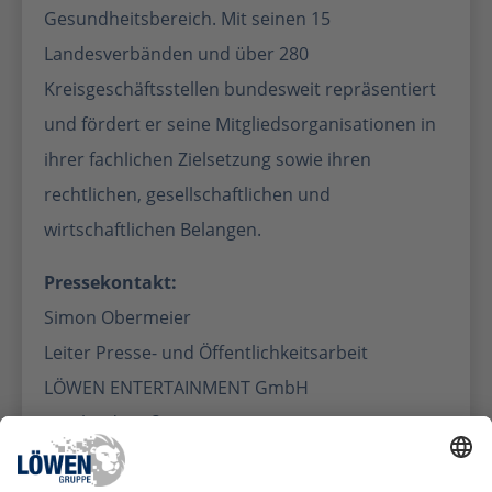
Gesundheitsbereich. Mit seinen 15
Landesverbänden und über 280
Kreisgeschäftsstellen bundesweit repräsentiert
und fördert er seine Mitgliedsorganisationen in
ihrer fachlichen Zielsetzung sowie ihren
rechtlichen, gesellschaftlichen und
wirtschaftlichen Belangen.
Pressekontakt:
Simon Obermeier
Leiter Presse- und Öffentlichkeitsarbeit
LÖWEN ENTERTAINMENT GmbH
Saarlandstraße 240
55411 Bingen