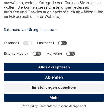
EXPLORE
LÖWEN-GRUPPE
Gruppe
NOVOMATIC Group
Verantwortung
Einkauf
Karriere
E-Invoicing
Presse
AGB
Copyright © 2026
LÖWEN-Gruppe
All rights reserved
IMPRESSUM
DATENSCHUTZ
KONTAKT
COOKIE-EINSTELLUNGEN