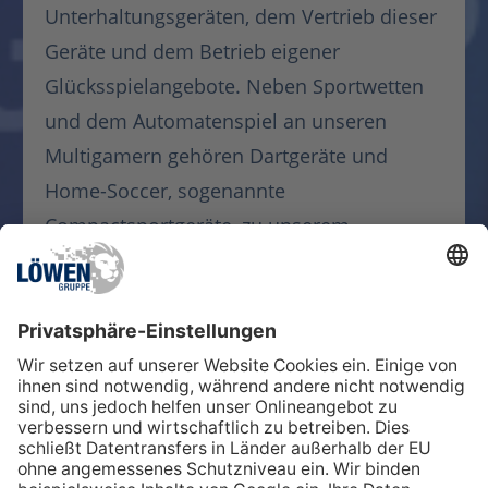
Unterhaltungsgeräten, dem Vertrieb dieser
Geräte und dem Betrieb eigener
Glücksspielangebote. Neben Sportwetten
und dem Automatenspiel an unseren
Multigamern gehören Dartgeräte und
Home-Soccer, sogenannte
Compactsportgeräte, zu unserem
Unterhaltungsangebot.
Mehr erfahren