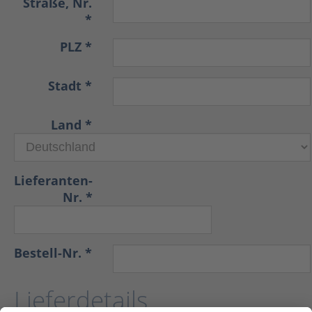
Straße, Nr.
*
PLZ *
Stadt *
Land *
Lieferanten-
Nr. *
Bestell-Nr. *
Lieferdetails