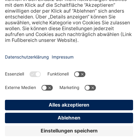
Ladungsträger hinzufügen
EXPLORE
LÖWEN-GRUPPE
Gruppe
NOVOMATIC Group
Verantwortung
Einkauf
Karriere
E-Invoicing
Presse
AGB
Copyright © 2026
LÖWEN-Gruppe
All rights reserved
IMPRESSUM
DATENSCHUTZ
KONTAKT