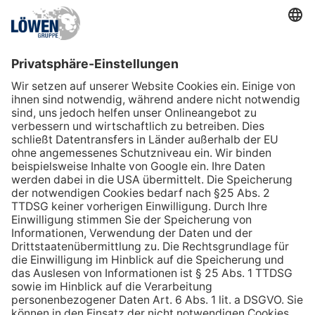
LADUNGSTRÄGER 1
Materialbezeichnung
*
Material-
Nr. *
Menge *
Ladungsträger
mehrfach
ausdrucken